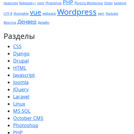
PHP
Javascript
Notepad++
npm
Photoshop
Plugins Wordpress
Slider
tailwind
Wordpress
vue
UTF-8
Vkontakte
webpack
yarn
Youtube
Денвер
Верстка
Дизайн
Разделы
CSS
Django
Drupal
HTML
Javascript
Joomla
JQuery
Laravel
Linux
MS SQL
October CMS
Photoshop
PHP