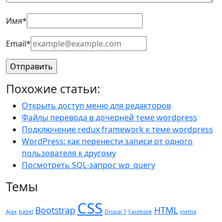
Имя
*
Email
*
Похожие статьи:
Открыть доступ меню для редакторов
Файлы перевода в дочерней теме wordpress
Подключение redux framework к теме wordpress
WordPress: как перенести записи от одного
пользователя к другому
Посмотреть SQL-запрос wp_query
Темы
CSS
Bootstrap
HTML
Ajax
babel
Drupal 7
Facebook
inertia