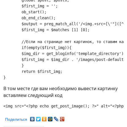
	global $post, $posts;

	$first_img = '';

	ob_start();

	ob_end_clean();

	$output = preg_match_all('/<img.+src=[\'"]([^\'"]+)[\'"].*>/i', $post->post_content, $matches);

	$first_img = $matches [1] [0];

        //Если на странице нет картинок, то ставим карт
	if(empty($first_img)){

	$img_dir = get_bloginfo('template_directory');

	$first_img = $img_dir . '/images/post-default.jpg';

	}

	return $first_img;

В том месте где вам необходимо вывести картинку
вставляем следующий код
Поделиться