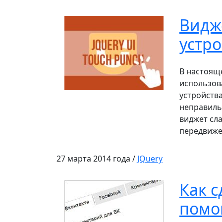
Видж
устро
В настоящ
использов
устройств
неправиль
виджет сла
передвиже
27 марта 2014 года /
JQuery
Как с
помо