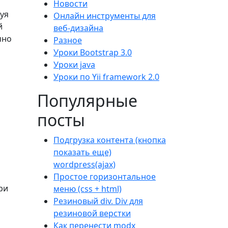
Новости
зуя
Онлайн инструменты для
й
веб-дизайна
чно
Разное
Уроки Bootstrap 3.0
Уроки java
Уроки по Yii framework 2.0
Популярные
посты
Подгрузка контента (кнопка
показать еще)
wordpress(ajax)
Простое горизонтальное
ри
меню (css + html)
Резиновый div. Div для
резиновой верстки
Как перенести modx