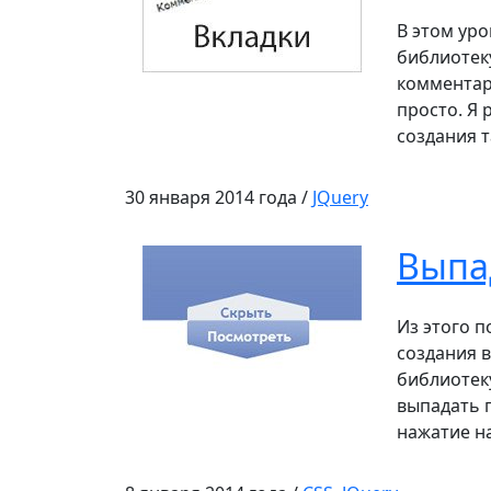
В этом уро
библиотеку
комментари
просто. Я 
создания т
30 января 2014 года /
JQuery
Выпа
Из этого п
создания 
библиотеку
выпадать 
нажатие на