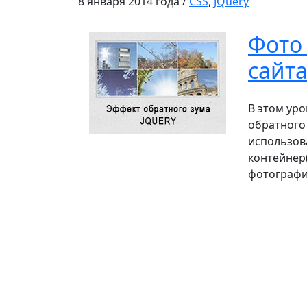
8 января 2014 года /
CSS
,
JQuery
Фото 
сайт
В этом уро
обратного
использов
контейнер(
фотографи