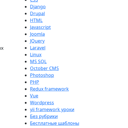
Django
Drupal
HTML
Javascript
Joomla
JQuery
Laravel
ых
Linux
MS SQL
October CMS
Photoshop
PHP
Redux framework
Vue
Wordpress
yii framework уроки
Без рубрики
Бесплатные шаблоны