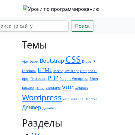
Поиск
Темы
CSS
Bootstrap
Ajax
babel
Drupal 7
HTML
Facebook
inertia
Javascript
Notepad++
PHP
npm
Photoshop
Plugins Wordpress
Slider
vue
tailwind
UTF-8
Vkontakte
webpack
Wordpress
yarn
Youtube
Верстка
Денвер
Дизайн
Разделы
CSS