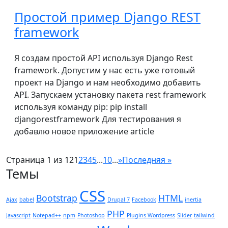
Простой пример Django REST
framework
Я создам простой API используя Django Rest
framework. Допустим у нас есть уже готовый
проект на Django и нам необходимо добавить
API. Запускаем установку пакета rest framework
используя команду pip: pip install
djangorestframework Для тестирования я
добавлю новое приложение article
Страница 1 из 12
1
2
3
4
5
...
10
...
»
Последняя »
Темы
CSS
Bootstrap
HTML
Ajax
babel
Drupal 7
Facebook
inertia
PHP
Javascript
Notepad++
npm
Photoshop
Plugins Wordpress
Slider
tailwind