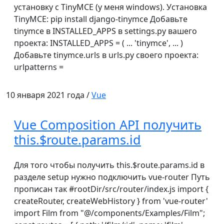
установку с TinyMCE (у меня windows). Установка
TinyMCE: pip install django-tinymce Добавьте
tinymce в INSTALLED_APPS в settings.py вашего
проекта: INSTALLED_APPS = ( ... 'tinymce', ... )
Добавьте tinymce.urls в urls.py своего проекта:
urlpatterns =
10 января 2021 года /
Vue
Vue Composition API получить
this.$route.params.id
Для того чтобы получить this.$route.params.id в
разделе setup нужно подключить vue-router Путь
прописан так #rootDir/src/router/index.js import {
createRouter, createWebHistory } from 'vue-router'
import Film from "@/components/Examples/Film";