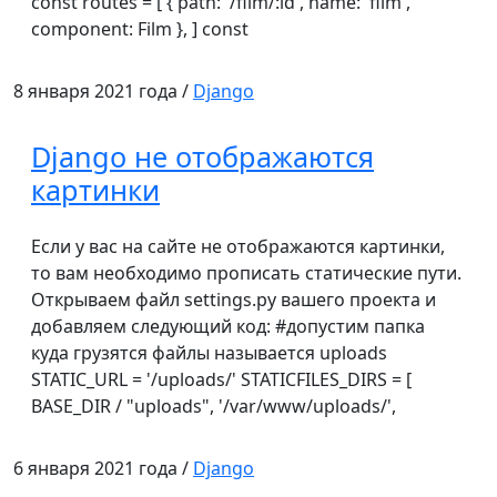
const routes = [ { path: '/film/:id', name: 'film',
component: Film }, ] const
8 января 2021 года /
Django
Django не отображаются
картинки
Если у вас на сайте не отображаются картинки,
то вам необходимо прописать статические пути.
Открываем файл settings.py вашего проекта и
добавляем следующий код: #допустим папка
куда грузятся файлы называется uploads
STATIC_URL = '/uploads/' STATICFILES_DIRS = [
BASE_DIR / "uploads", '/var/www/uploads/',
6 января 2021 года /
Django