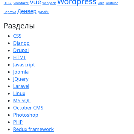
Wordpress
vue
UTF-8
Vkontakte
webpack
yarn
Youtube
Денвер
Верстка
Дизайн
Разделы
CSS
Django
Drupal
HTML
Javascript
Joomla
JQuery
Laravel
Linux
MS SQL
October CMS
Photoshop
PHP
Redux framework