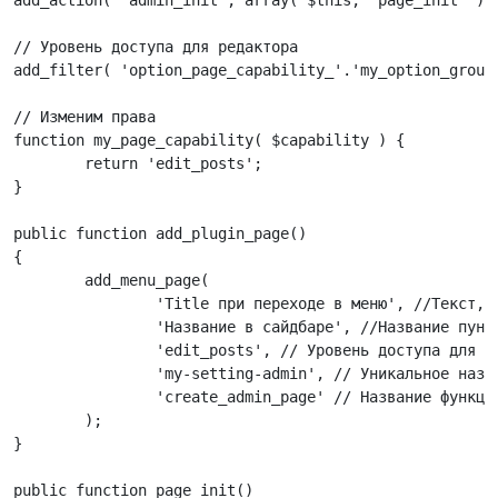
add_action( 'admin_init', array( $this, 'page_init' ) )
// Уровень доступа для редактора

add_filter( 'option_page_capability_'.'my_option_group
// Изменим права

function my_page_capability( $capability ) {

	return 'edit_posts';

}

public function add_plugin_page()

{

	add_menu_page( 

		'Title при переходе в меню', //Текст, который будет использован в теге <title> на странице, относящейся к пункту меню

		'Название в сайдбаре', //Название пункта меню в сайдбаре админ-панели.

		'edit_posts', // Уровень доступа для редакторов | Все уровни доступа можно посмотреть https://wordpress.org/support/article/roles-and-capabilities/

		'my-setting-admin', // Уникальное название (slug), по которому затем можно обращаться к этому меню | Пример: /wp-admin/admin.php?page=my-setting-admin

		'create_admin_page' // Название функции, которая выводит контент страницы пункта меню.

	);	

}

public function page_init()
