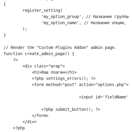
{        

	register_setting(

		'my_option_group', // Название группы, к которой будет принадлежать опция

		'my_option_name', // Название опции, которая будет сохраняться в БД

	);			

}

// Render the "Custom Plugins Addon" admin page.

function create_admin_page() {

    ?>

        <div class="wrap">

            <h1>Ваш плагин</h1>

            <?php settings_errors(); ?>

            <form method="post" action="options.php">

				<input id='fieldName' type='text' name='my_option_name[fieldName]' value="<?=$this->options['fieldName']?>" />

                <?php submit_button(); ?>

            </form>

        </div>

    <?php
