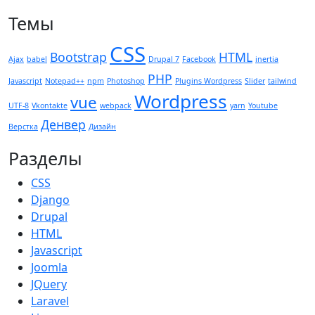
Темы
CSS
Bootstrap
HTML
Ajax
babel
Drupal 7
Facebook
inertia
PHP
Javascript
Notepad++
npm
Photoshop
Plugins Wordpress
Slider
tailwind
Wordpress
vue
UTF-8
Vkontakte
webpack
yarn
Youtube
Денвер
Верстка
Дизайн
Разделы
CSS
Django
Drupal
HTML
Javascript
Joomla
JQuery
Laravel