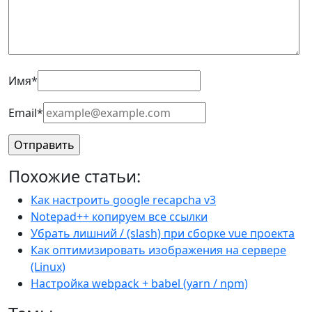
Имя
*
Email
*
Похожие статьи:
Как настроить google recapcha v3
Notepad++ копируем все ссылки
Убрать лишний / (slash) при сборке vue проекта
Как оптимизировать изображения на сервере
(Linux)
Настройка webpack + babel (yarn / npm)