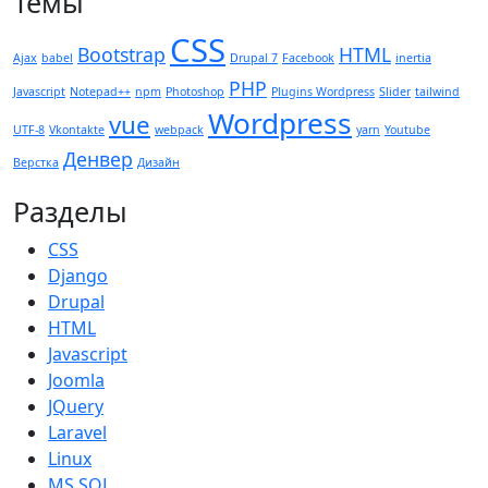
Темы
CSS
Bootstrap
HTML
Ajax
babel
Drupal 7
Facebook
inertia
PHP
Javascript
Notepad++
npm
Photoshop
Plugins Wordpress
Slider
tailwind
Wordpress
vue
UTF-8
Vkontakte
webpack
yarn
Youtube
Денвер
Верстка
Дизайн
Разделы
CSS
Django
Drupal
HTML
Javascript
Joomla
JQuery
Laravel
Linux
MS SQL